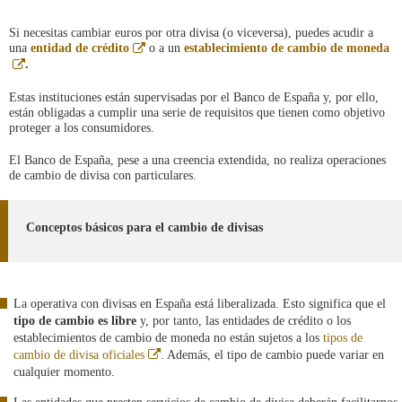
Si necesitas cambiar euros por otra divisa (o viceversa), puedes acudir a
Abre
una
entidad de crédito
o a un
establecimiento de cambio de moneda
en
Abre
.
ventana
en
nueva
ventana
Estas instituciones están supervisadas por el Banco de España y, por ello,
nueva
están obligadas a cumplir una serie de requisitos que tienen como objetivo
proteger a los consumidores.
El Banco de España, pese a una creencia extendida, no realiza operaciones
de cambio de divisa con particulares.
Conceptos básicos para el cambio de divisas
La operativa con divisas en España está liberalizada. Esto significa que el
tipo de cambio es libre
y, por tanto, las entidades de crédito o los
establecimientos de cambio de moneda no están sujetos a los
tipos de
Abre
cambio de divisa oficiales
. Además, el tipo de cambio puede variar en
en
cualquier momento.
ventana
nueva