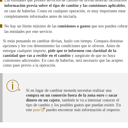
Las entidades que presten servicios de cambio de divisa deberán facilitarnos
información previa sobre el tipo de cambio y las comisiones aplicables
,
en caso de haberlas. Como en cualquier operación, es muy importante estar
completamente informados antes de iniciarla.
No hay un límite máximo de las
comisiones o gastos
que nos pueden cobrar
las entidades por este servicio.
Si estás pensando en cambiar divisas, hazlo con tiempo. Compara distintas
opciones y lee con detenimiento las condiciones que te ofrecen. Antes de
entregar cualquier importe,
pide que te
informen
con claridad de la
cantidad que vas a recibir en el cambio
y asegúrate de que no haya
comisiones adicionales. En caso de haberlas, será necesario que las aceptes
como paso previo a la operación.
Si en lugar de cambiar moneda necesitas realizar una
compra en un comercio fuera de la zona euro
o
sacar
dinero en un cajero
, también te va a interesar conocer el
tipo de cambio y los posibles gastos que puedan existir. En
Abre
este
post
puedes encontrar más información al respecto.
en
ventana
nueva