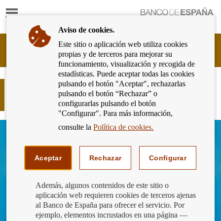
Mostrar
Ir
contenido
a
Aviso de cookies.
la
página
Este sitio o aplicación web utiliza cookies
Cliente
de
propias y de terceros para mejorar su
Bancario
inicio
funcionamiento, visualización y recogida de
del
del
estadísticas. Puede aceptar todas las cookies
Banco
Banco
pulsando el botón "Aceptar", rechazarlas
de
¿Necesitas cambiar divisas? Esto te
de
pulsando el botón “Rechazar” o
España
interesa
España
configurarlas pulsando el botón
Eurosistema,
"Configurar". Para más información,
ir
a
consulte la
Política de cookies.
inicio
Aceptar
Rechazar
Configurar
Además, algunos contenidos de este sitio o
aplicación web requieren cookies de terceros ajenas
al Banco de España para ofrecer el servicio. Por
ejemplo, elementos incrustados en una página —