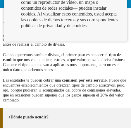
como un reproductor de vídeo, un mapa o
contenidos de redes sociales— pueden instalar
cookies. Al visualizar estos contenidos, usted acepta
las cookies de dichos terceros y sus correspondientes
18/04/2023
políticas de privacidad y de cookies.
¿Estás planeando un viaje a un país fuera de la zona euro y necesitas
comprar moneda extranjera? En este post te explicamos lo más importante
antes de realizar el cambio de divisas.
Cuando queremos cambiar divisas, el primer paso es conocer el
tipo de
cambio
que nos van a aplicar, esto es, a qué valor cotiza la divisa foránea.
Conocer el tipo que nos van a aplicar es muy importante, pero no es el
único dato que debemos sopesar.
Las entidades te pueden cobrar una
comisión por este servicio
. Puede que
encuentres establecimientos que ofrezcan tipos de cambio atractivos, pero,
ojo, porque pudieran ir acompañados del cobro de comisiones elevadas,
que en ocasiones pueden suponer que los gastos superen el 20% del valor
cambiado.
¿Dónde puedo acudir?