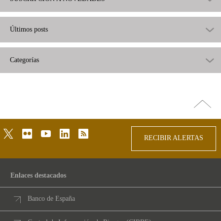
Últimos posts
Categorías
Ir
arriba
twitter
flickr
youtube
linkedin
rss
RECIBIR ALERTAS
Enlaces destacados
Banco de España