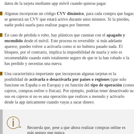
datos de la tarjeta mediante
app
móvil cuando quieras pagar.
Algunas incorporan un código
CVV dinámico
, para cada compra que hagas
se generará un CVV que estará activo durante unos minutos. Si la pierdes,
nadie podrá usarla para realizar pagos por Internet.
En caso de pérdida o robo, hay plásticos que cuentan con el
apagado y
encendido
desde el móvil. Este proceso es reversible: si más adelante
aparece, puedes volver a activarla como si no hubiera pasado nada. El
bloqueo, por el contrario, implica la imposibilidad de usarla y solo es
recomendable cuando estés totalmente seguro de que te la han robado o la
has perdido y necesitas una nueva.
Una característica importante que incorporan algunas tarjetas es la
posibilidad de
activarla o desactivarla por países o regiones
(que solo
funcione en España o en Europa) y en función del
tipo de operación
(como
cajeros, compras
online
o físicas). Por ejemplo, podrías tener desactivado su
uso en cajeros si no es una operación que realices a menudo y activarlo
desde la app únicamente cuando vayas a sacar dinero.
Recuerda que, pese a que ahora realizar compras online es
más seguro que nunca,