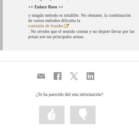
++ Enlace Roto ++
y ningún método es infalible. No obstante, la combinación
de varios métodos dificulta la
Abre
comisión de fraudes
en
. No olvides que el sentido común y no dejarte llevar por las
ventana
prisas son tus principales armas.
nueva
Compartir
Compartir
Compartir
Compartir
por
en
en
en
correo
...
...
...
Facebook
Twitter
Linkedin
¿Te ha parecido útil esta información?
Marcar
Marcar
la
la
información
información
como
como
útil
poco