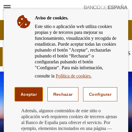
Mostrar
Ir
contenido
a
Aviso de cookies.
la
página
Este sitio o aplicación web utiliza cookies
Cliente
de
propias y de terceros para mejorar su
Bancario
inicio
funcionamiento, visualización y recogida de
del
del
estadísticas. Puede aceptar todas las cookies
Banco
Banco
pulsando el botón "Aceptar", rechazarlas
de
Nuevas funcionalidades de las tarjetas
de
pulsando el botón “Rechazar” o
España
bancarias
España
configurarlas pulsando el botón
Eurosistema,
"Configurar". Para más información,
ir
a
consulte la
Política de cookies.
inicio
Aceptar
Rechazar
Configurar
Además, algunos contenidos de este sitio o
aplicación web requieren cookies de terceros ajenas
al Banco de España para ofrecer el servicio. Por
ejemplo, elementos incrustados en una página —