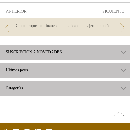
útil
ANTERIOR
SIGUIENTE
Cinco propósitos financieros para el año que viene
¿Puede un cajero automático retener un billete sospechoso de falsedad?
SUSCRIPCIÓN A NOVEDADES
Últimos posts
Categorías
Ir
arriba