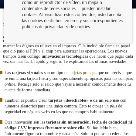
como un reproductor de vídeo, un mapa o
contenidos de redes sociales— pueden instalar
cookies. Al visualizar estos contenidos, usted acepta
las cookies de dichos terceros y sus correspondientes
22/12/2020
políticas de privacidad y de cookies.
¿Recuerdas la primera vez que pagaste con tarjeta? Ese característico ruido
que hacía el
imprinter
, conocido popularmente como «bacaladera», al
marcar los dígitos en relieve en el impreso. O la ineludible firma en papel
que dio paso al PIN y al chip para autorizar las operaciones. Los nuevos
tiempos traen consigo
innovaciones tecnológicas
que hacen que pagar cada
vez sea más fácil, rápido y seguro. Te explicamos las últimas novedades:
Las
tarjetas virtuales
son un tipo de
tarjetas prepago
que no precisan que
se emita una tarjeta física y son especialmente apropiadas para tus compras
online
. Recarga solo el saldo que vayas a necesitar cómodamente desde tu
cuenta de forma inmediata.
También es posible crear
tarjetas
«desechables» o de un solo uso
con
números aleatorios para una única compra. Esto te otorga un
plus
de
seguridad en páginas webs en las que no compres habitualmente.
Otra innovación son las
tarjetas
sin numeración, fecha de caducidad ni
código
CVV
impresos físicamente sobre ella
. Sí, has leído bien,
únicamente figurará tu nombre y nada más. Solo tú podrás acceder a los