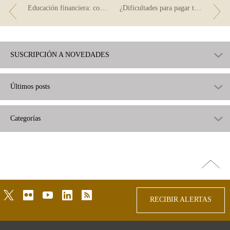
Educación financiera: comprueba tus conocimientos
¿Dificultades para pagar tu hipoteca? ¿Sabes lo que es el Código de Buenas Prácticas?
SUSCRIPCIÓN A NOVEDADES
Últimos posts
Categorías
Ir
arriba
twitter
flickr
youtube
linkedin
rss
RECIBIR ALERTAS