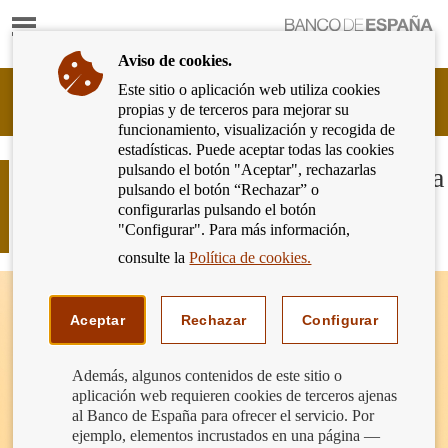
Mostrar
Ir
contenido
a
Aviso de cookies.
la
página
Este sitio o aplicación web utiliza cookies
Cliente
de
propias y de terceros para mejorar su
Bancario
inicio
funcionamiento, visualización y recogida de
del
del
estadísticas. Puede aceptar todas las cookies
Banco
Banco
pulsando el botón "Aceptar", rechazarlas
de
¿Puede el banco obligarme a abrir una
de
pulsando el botón “Rechazar” o
España
cuenta para recibir el dinero de una
España
configurarlas pulsando el botón
Eurosistema,
herencia?
"Configurar". Para más información,
ir
a
consulte la
Política de cookies.
inicio
Aceptar
Rechazar
Configurar
Además, algunos contenidos de este sitio o
aplicación web requieren cookies de terceros ajenas
al Banco de España para ofrecer el servicio. Por
ejemplo, elementos incrustados en una página —