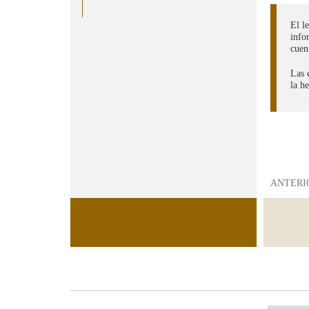
El l
info
cuent
Las 
la h
ANTERI