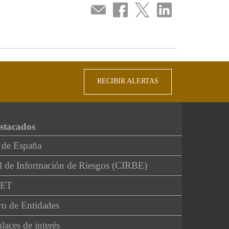
Compartir
Compartir
Compartir
Compartir
por
en
en
en
correo
...
...
...
Facebook
Twitter
Linkedin
RECIBIR ALERTAS
stacados
 de España
l de Información de Riesgos (CIRBE)
NET
ro de Entidades
laces de interés