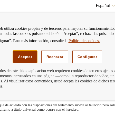
Español
RE
eb utiliza cookies propias y de terceros para mejorar su funcionamiento,
tar todas las cookies pulsando el botón "Aceptar", rechazarlas pulsando
CO
gurar". Para más información, consulte la
Política de cookies.
strar
Mostrar
Podemos ayudarte
Edu
enú
menú
Aceptar
Rechazar
Configurar
Derechos de los legatarios y usufructuarios
os de este sitio o aplicación web requieren cookies de terceros ajenas 
lementos incrustados en una página —como un reproductor de vídeo, un
atario
. Al visualizar estos contenidos, usted acepta las cookies de dichos ter
es.
que de acuerdo con las disposiciones del testamento sucede al fallecido pero sol
 difunto a titulo universal como ocurre con el heredero.