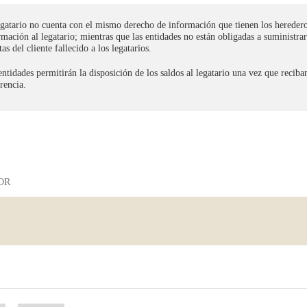
egatario no cuenta con el mismo derecho de información que tienen los hereder
rmación al legatario; mientras que las entidades no están obligadas a suministr
as del cliente fallecido a los legatarios.
entidades permitirán la disposición de los saldos al legatario una vez que reciba
erencia.
OR