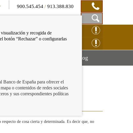
900.545.454
/
913.388.830
Mostrar
CLAMACIÓN ONLINE
 visualización y recogida de
Caja
 el botón “Rechazar” o configurarlas
de
NSULTAS ONLINE
Búsqueda
Mostrar
Mostrar
cación financiera
Blog
menú
menú
al Banco de España para ofrecer el
 mapa o contenidos de redes sociales
ceros y sus correspondientes políticas
o respecto de cosa cierta y determinada. Es decir que, no