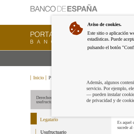
Ir
a
la
Aviso de cookies.
página
de
Este sitio o aplicación w
Cliente
inicio
estadísticas. Puede acep
Bancario
del
del
pulsando el botón "Confi
Banco
Banco
de
Mo
Productos y servicios bancarios
de
España
m
España
Eurosistema,
ir
Inicio
Productos y servicios bancarios
Herencias
a
Además, algunos contenid
inicio
servicio. Por ejemplo, e
Leg
— pueden instalar cookies
Derechos de los legatarios y
de privacidad y de cooki
usufructuarios
Legatario
Es aquel 
sucede al
Usufructuario