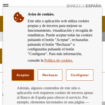
Mostrar
Ir
contenido
a
Aviso de cookies.
la
página
Este sitio o aplicación web utiliza cookies
Cliente
de
propias y de terceros para mejorar su
Bancario
inicio
funcionamiento, visualización y recogida de
del
del
estadísticas. Puede aceptar todas las cookies
Banco
Productos y servicios bancarios
Banco
pulsando el botón "Aceptar", rechazarlas
de
de
pulsando el botón “Rechazar” o
España
España
configurarlas pulsando el botón
Eurosistema,
Tabla de los tipos de referencia
"Configurar". Para más información,
ir
oficiales del mercado hipotecario
a
consulte la
Política de cookies.
inicio
Aceptar
Rechazar
Configurar
Acceso por año
Ver
Además, algunos contenidos de este sitio o
tablas
del
aplicación web requieren cookies de terceros ajenas
Pinchando en cada valor se accede al BOE en que fue publicado
año
al Banco de España para ofrecer el servicio. Por
seleccionado
ejemplo, elementos incrustados en una página —