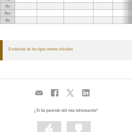
Oct
Nov
Dic
Evolución de los tipos interés oficiales
Compartir
Compartir
Compartir
Compartir
por
en
en
en
correo
...
...
...
Facebook
Twitter
Linkedin
¿Te ha parecido útil esta información?
Marcar
Marcar
la
la