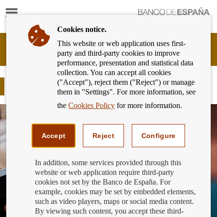
Show
content
Cookies notice.
This website or web application uses first-
Banking
party and third-party cookies to improve
Customer
performance, presentation and statistical data
of
collection. You can accept all cookies
Banco
("Accept"), reject them ("Reject") or manage
de
¡No bajes la guardia ante el fraude!
them in "Settings". For more information, see
España
Eurosystem,
the
Cookies Policy
for more information.
back
to
home
Accept
Reject
Configure
In addition, some services provided through this
website or web application require third-party
cookies not set by the Banco de España. For
example, cookies may be set by embedded elements,
such as video players, maps or social media content.
By viewing such content, you accept these third-