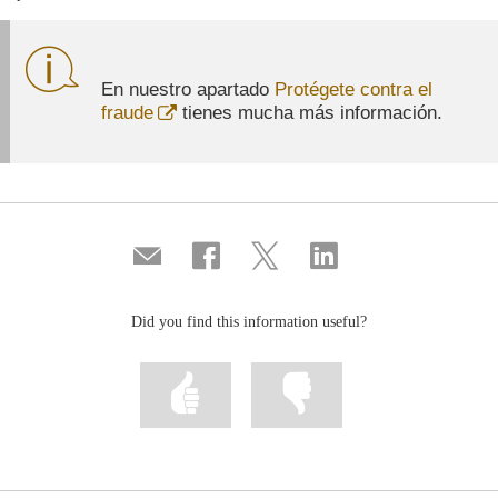
En nuestro apartado
Protégete contra el
Abre
fraude
tienes mucha más información.
en
ventana
nueva
Compartir
Share
Share
Share
por
on
on
on
correo
Facebook
Twitter
Linkedin
Did you find this information useful?
Mark
Mark
information
information
as
as
useful
not
useful