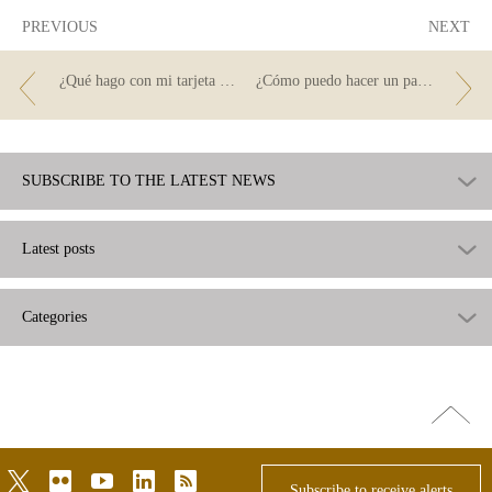
PREVIOUS
NEXT
¿Qué hago con mi tarjeta cuando ya ha caducado?
¿Cómo puedo hacer un pago a la Administración?
SUBSCRIBE TO THE LATEST NEWS
Latest posts
Categories
Go
top
twitter
flickr
youtube
linkedin
rss
Subscribe to receive alerts