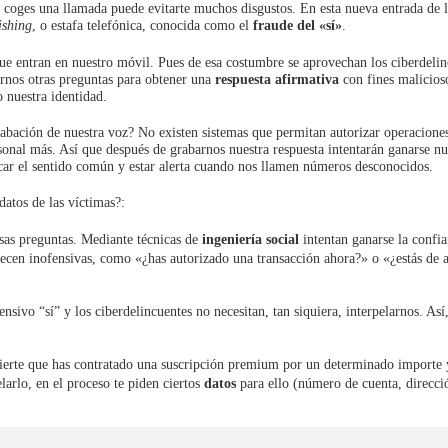
coges una llamada puede evitarte muchos disgustos. En esta nueva entrada de l
ishing
, o estafa telefónica, conocida como el
fraude del «sí»
.
ue entran en nuestro móvil. Pues de esa costumbre se aprovechan los ciberdelin
arnos otras preguntas para obtener una
respuesta afirmativa
con fines malicios
 nuestra identidad.
abación de nuestra voz? No existen sistemas que permitan autorizar operacione
sonal más. Así que después de grabarnos nuestra respuesta intentarán ganarse nu
car el sentido común y estar alerta cuando nos llamen números desconocidos.
datos de las víctimas?:
sas preguntas. Mediante técnicas de
ingeniería social
intentan ganarse la confia
arecen inofensivas, como «¿has autorizado una transacción ahora?» o «¿estás de 
sivo “sí” y los ciberdelincuentes no necesitan, tan siquiera, interpelarnos. Así
vierte que has contratado una suscripción premium por un determinado importe 
arlo, en el proceso te piden ciertos
datos
para ello (número de cuenta, direcci