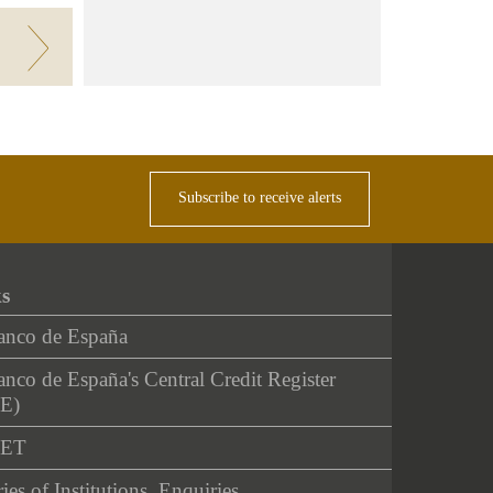
enda
Subscribe to receive alerts
ks
anco de España
nco de España's Central Credit Register
E)
NET
ies of Institutions. Enquiries