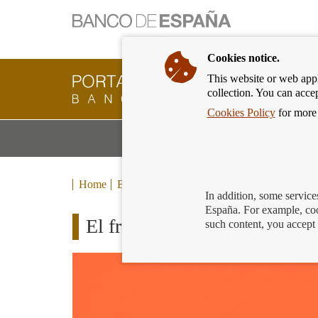
Cookies notice.
This website or web appli
Banking
collection. You can acce
Customer
of
Cookies Policy
for more 
Banco
M
Banking Products and Services
de
m
España
Eurosystem,
back
Home
Blog
to
In addition, some service
home
España. For example, coo
El fraude del «sí»: mucho ojo
such content, you accept 