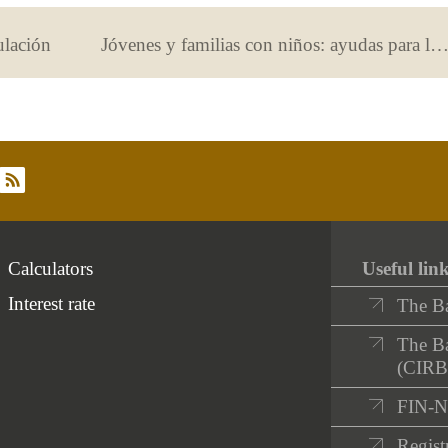
ulación
Jóvenes y familias con niños: ayudas para la compra de la primera vivi
rss
Calculators
Useful lin
Interest rate
The B
The Ba
(CIRB
FIN-
Registr