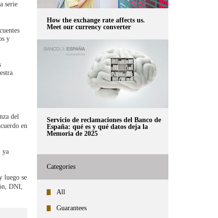
a serie
How the exchange rate affects us.
Meet our currency converter
cuentes
os y
s
estra
nza del
Servicio de reclamaciones del Banco de
acuerdo en
España: qué es y qué datos deja la
Memoria de 2025
, ya
Categories
y luego se
ón, DNI,
All
Guarantees