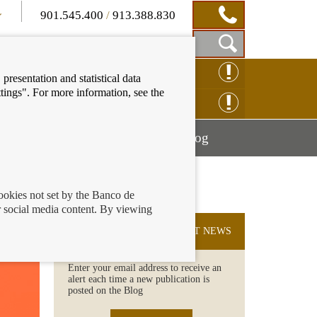
901.545.400
/
913.388.830
Show
CLAIM ONLINE
presentation and statistical data
Search
tings". For more information, see the
Box
ENQUIRY ONLINE
Mostrar
Mostrar
nancial education
Blog
menú
menú
cookies not set by the Banco de
 social media content. By viewing
SUBSCRIBE TO THE LATEST NEWS
Enter your email address to receive an
alert each time a new publication is
posted on the Blog