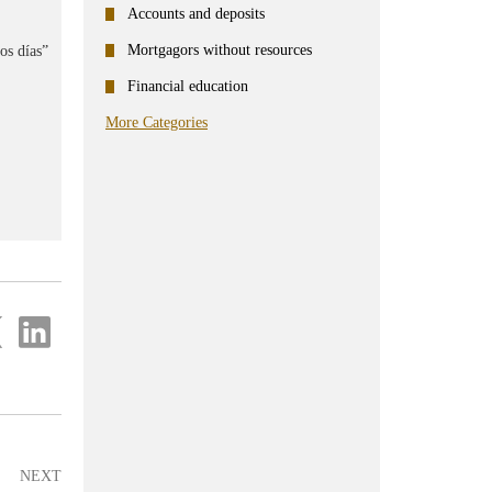
Accounts and deposits
Mortgagors without resources
os días”
Financial education
More Categories
re
Share
on
ter
Linkedin
NEXT