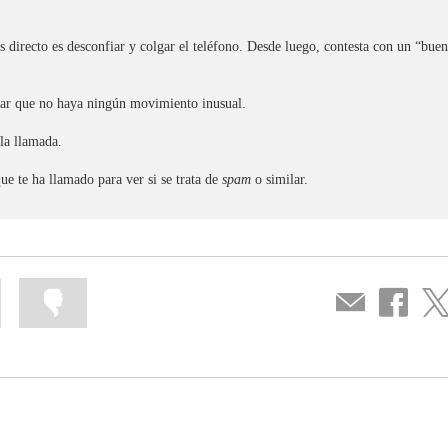
s directo es desconfiar y colgar el teléfono. Desde luego, contesta con un “buen
icar que no haya ningún movimiento inusual.
 la llamada.
ue te ha llamado para ver si se trata de
spam
o similar.
Mark
Mark
Compartir
Share
Sha
information
information
por
on
on
as
as
correo
Facebook
Twit
useful
not
useful