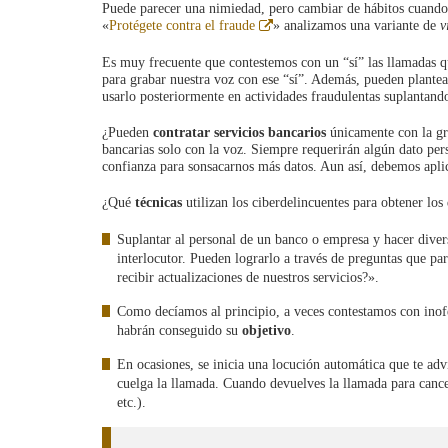
Puede parecer una nimiedad, pero cambiar de hábitos cuando 
Abre
«
Protégete contra el fraude
» analizamos una variante de
v
en
ventana
Es muy frecuente que contestemos con un “sí” las llamadas q
nueva
para grabar nuestra voz con ese “sí”. Además, pueden plante
usarlo posteriormente en actividades fraudulentas suplantando
¿Pueden
contratar servicios bancarios
únicamente con la gr
bancarias solo con la voz. Siempre requerirán algún dato per
confianza para sonsacarnos más datos. Aun así, debemos apli
¿Qué
técnicas
utilizan los ciberdelincuentes para obtener los 
Suplantar al personal de un banco o empresa y hacer diver
interlocutor. Pueden lograrlo a través de preguntas que p
recibir actualizaciones de nuestros servicios?».
Como decíamos al principio, a veces contestamos con inofen
habrán conseguido su
objetivo
.
En ocasiones, se inicia una locución automática que te ad
cuelga la llamada. Cuando devuelves la llamada para cancel
etc.).