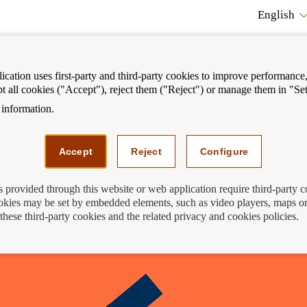
English
cation uses first-party and third-party cookies to improve performance, 
pt all cookies ("Accept"), reject them ("Reject") or manage them in "Set
information.
ostrar
Mostrar
We can help you
Fi
enú
menú
Accept
Reject
Configure
s provided through this website or web application require third-party 
kies may be set by embedded elements, such as video players, maps or
 al contestar una llamada
these third-party cookies and the related privacy and cookies policies.