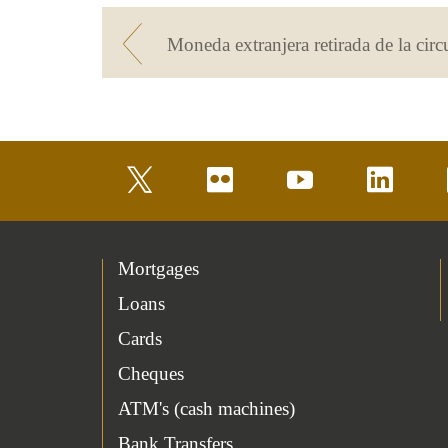
Moneda extranjera retirada de la circ
twitter
flickr
youtube
linkedin
Mortgages
Loans
Cards
Cheques
ATM's (cash machines)
Bank Transfers