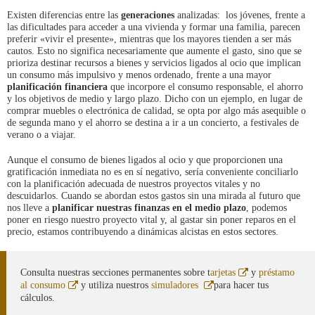
Existen diferencias entre las
generaciones
analizadas: los jóvenes, frente a
las dificultades para acceder a una vivienda y formar una familia, parecen
preferir «vivir el presente», mientras que los mayores tienden a ser más
cautos. Esto no significa necesariamente que aumente el gasto, sino que se
prioriza destinar recursos a bienes y servicios ligados al ocio que implican
un consumo más impulsivo y menos ordenado, frente a una mayor
planificación financiera
que incorpore el consumo responsable, el ahorro
y los objetivos de medio y largo plazo. Dicho con un ejemplo, en lugar de
comprar muebles o electrónica de calidad, se opta por algo más asequible o
de segunda mano y el ahorro se destina a ir a un concierto, a festivales de
verano o a viajar.
Aunque el consumo de bienes ligados al ocio y que proporcionen una
gratificación inmediata no es en sí negativo, sería conveniente conciliarlo
con la planificación adecuada de nuestros proyectos vitales y no
descuidarlos. Cuando se abordan estos gastos sin una mirada al futuro que
nos lleve a
planificar nuestras finanzas en el medio plazo
, podemos
poner en riesgo nuestro proyecto vital y, al gastar sin poner reparos en el
precio, estamos contribuyendo a dinámicas alcistas en estos sectores.
Abre
Consulta nuestras secciones permanentes sobre t
arjetas
y
préstamo
en
Abre
Abre
al consumo
y utiliza nuestros
simuladores
para hacer tus
ventana
en
en
cálculos.
nueva
ventana
ventana
nueva
nueva