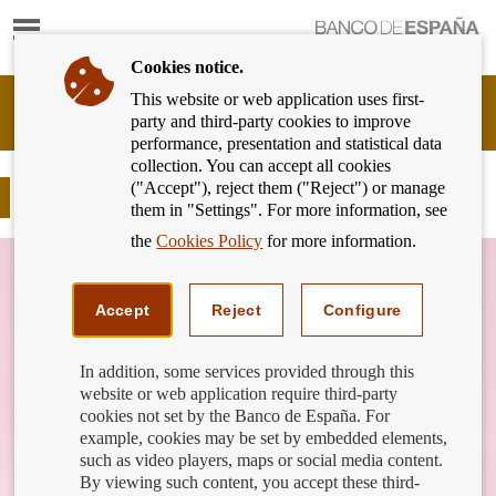
Show
content
Cookies notice.
This website or web application uses first-
Banking
party and third-party cookies to improve
Customer
performance, presentation and statistical data
of
collection. You can accept all cookies
Banco
("Accept"), reject them ("Reject") or manage
de
¿Has oído hablar de la diverflación?
them in "Settings". For more information, see
España
Eurosystem,
the
Cookies Policy
for more information.
back
to
home
Accept
Reject
Configure
In addition, some services provided through this
website or web application require third-party
cookies not set by the Banco de España. For
example, cookies may be set by embedded elements,
such as video players, maps or social media content.
By viewing such content, you accept these third-