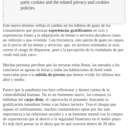
party cookies and the related privacy and cookies
policies.
30/07/2024
Este nuevo término refleja el cambio en los hábitos de gasto de los
consumidores que priorizan
experiencias gratificantes
en ocio y
experiencias frente a la adquisición de bienes o servicios duraderos como
un vehículo o una vivienda. Con frecuencia, este patrón de gasto no repara
en el precio de los bienes y servicios, que, en sectores orientados al ocio,
corren el riesgo de dispararse, pese a la percepción de la ciudadanía de que
«todo está más caro».
Muchas personas perciben que las terrazas están llenas, las entradas a los
conciertos se agotan en horas y todas las habitaciones de hotel están
reservadas pese a la
subida de precios
que hemos vivido los últimos dos
años y medio.
Parece que la pandemia nos hizo reflexionar y darnos cuenta de la
vulnerabilidad humana. No es un fenómeno nuevo, los romanos ya
hablaban del
carpe diem
, el «aprovecha el presente» buscando la
gratificación inmediata frente a un futuro incierto. Tras el choque que
supuso el confinamiento, muchos consumidores optan por dar más
importancia a las relaciones sociales y a su bienestar mental con la compra
de experiencias que al ahorro o la seguridad financiera en el medio plazo.
Es más fácil pensar en el ahora que en qué ocurrirá dentro de 20 años