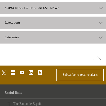
SUBSCRIBE TO THE LATEST NEWS
Latest posts
Categories
Go
top
twitter
flickr
youtube
linkedin
rss
Subscribe to receive alerts
Useful links
The Banco de España