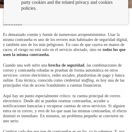
party cookies and the related privacy and cookies
policies.
28/05/2026
Es demasiado común y fuente de numerosos arrepentimientos. Usar la
misma contraseña es uno de los errores más habituales de seguridad digital,
y también uno de los más peligrosos. En caso de que cayera en manos de
cacos, el riesgo no está solo en el servicio afectado, sino en
todos los que
usen la misma contraseña.
Cuando una web sufre una
brecha de seguridad
, las combinaciones de
correo y contraseña robadas se prueban de forma automática en otros
servicios: correo electrónico, redes sociales, plataformas de pago y banca
online. Esta técnica, conocida como
credential stuffing
, es hoy una de las
principales vías de acceso fraudulento a cuentas financieras.
Aquí hay un punto especialmente crítico: tu cuenta principal de correo
electrónico. Desde ahí se pueden resetear contraseñas, acceder a
notificaciones bancarias y recuperar cuentas de otros servicios. Si alguien
entra en tu correo, y eres de los que usan las mismas contraseñas, el efecto
dominó es inmediato. En minutos, un problema pequeño se convierte en
uno serio.
Cambiar cada dos por tres de contraseñas es un lío, ya lo sabemos. Y, por