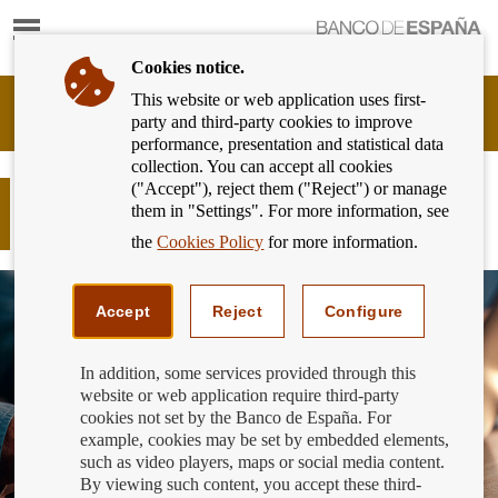
Show
content
Cookies notice.
This website or web application uses first-
Banking
party and third-party cookies to improve
Customer
performance, presentation and statistical data
of
collection. You can accept all cookies
Banco
("Accept"), reject them ("Reject") or manage
de
No repitas contraseñas: una medida
them in "Settings". For more information, see
España
básica para proteger tu dinero
Eurosystem,
the
Cookies Policy
for more information.
back
to
home
Accept
Reject
Configure
In addition, some services provided through this
website or web application require third-party
cookies not set by the Banco de España. For
example, cookies may be set by embedded elements,
such as video players, maps or social media content.
By viewing such content, you accept these third-