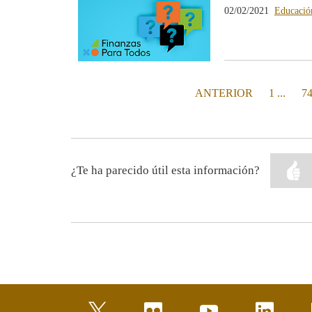
02/02/2021
Educación
PÁGINA
ANTERIOR
1 ...
7
¿Te ha parecido útil esta información?
twitter
flickr
youtube
linkedin