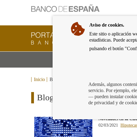
Ir
a
la
Aviso de cookies.
página
de
Este sitio o aplicación w
Cliente
inicio
estadísticas. Puede acep
Bancario
del
del
pulsando el botón "Confi
Banco
Banco
de
Mo
Productos y servicios bancarios
de
España
m
España
Eurosistema,
ir
Inicio
Blog
a
Además, algunos contenid
inicio
servicio. Por ejemplo, e
Blog
— pueden instalar cookies
de privacidad y de cooki
Novedades en la CI
02/03/2021
Hipoteca