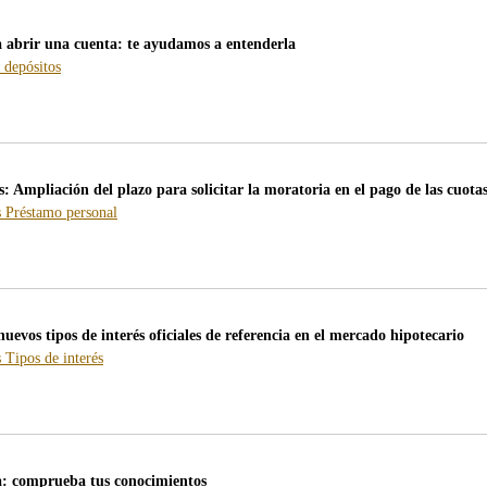
a abrir una cuenta: te ayudamos a entenderla
-
 depósitos
blog
-
/webcb/Blog/CuentasDepositos
Ampliación del plazo para solicitar la moratoria en el pago de las cuota
-
-
s
Préstamo personal
blog
blog
-
-
/webcb/Blog/Hipotecas
/webcb/Blog/PrestamoPersonal
uevos tipos de interés oficiales de referencia en el mercado hipotecario
-
-
s
Tipos de interés
blog
blog
-
-
/webcb/Blog/Hipotecas
/webcb/Blog/Otras/TiposDeInteres
a: comprueba tus conocimientos