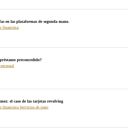
/webcb/Blog/Hipotecas
/webcb/Blog/Otras/Normativa
/webcb/Blog/PrestamoPersonal
fas en las plataformas de segunda mano.
-
 financiera
blog
-
/webcb/Blog/EducacionFinanciera
 préstamo preconcedido?
-
 personal
blog
-
/webcb/Blog/PrestamoPersonal
ez: el caso de las tarjetas revolving
-
-
 financiera
Servicios de pago
blog
blog
-
-
/webcb/Blog/EducacionFinanciera
/webcb/Blog/ServiciosPago