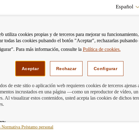
Español
RE
eb utiliza cookies propias y de terceros para mejorar su funcionamiento,
tar todas las cookies pulsando el botón "Aceptar", rechazarlas pulsando
CO
gurar". Para más información, consulte la
Política de cookies.
strar
Mostrar
Podemos ayudarte
Edu
enú
menú
Aceptar
Rechazar
Configurar
os de este sitio o aplicación web requieren cookies de terceros ajenas 
lementos incrustados en una página —como un reproductor de vídeo, un
. Al visualizar estos contenidos, usted acepta las cookies de dichos ter
es.
RBE
-
-
-
s
Normativa
Préstamo personal
blog
blog
blog
-
-
-