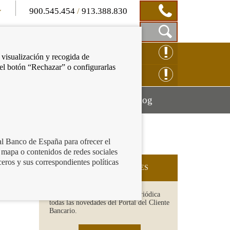
900.545.454
/
913.388.830
Mostrar
CLAMACIÓN ONLINE
 visualización y recogida de
Caja
 el botón “Rechazar” o configurarlas
de
NSULTAS ONLINE
Búsqueda
Mostrar
Mostrar
cación financiera
Blog
menú
menú
al Banco de España para ofrecer el
 mapa o contenidos de redes sociales
ceros y sus correspondientes políticas
SUSCRIPCIÓN A NOVEDADES
Recibe en tu email de forma periódica
todas las novedades del Portal del Cliente
Bancario.