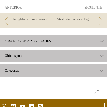
ANTERIOR
SIGUIENTE
Jeroglíficos Financieros 2019 (4)
Retrato de Laureano Figuerola y Ballester, Máximo Peña Muñoz
SUSCRIPCIÓN A NOVEDADES
Últimos posts
Categorías
Ir
arriba
twitter
flickr
youtube
linkedin
rss