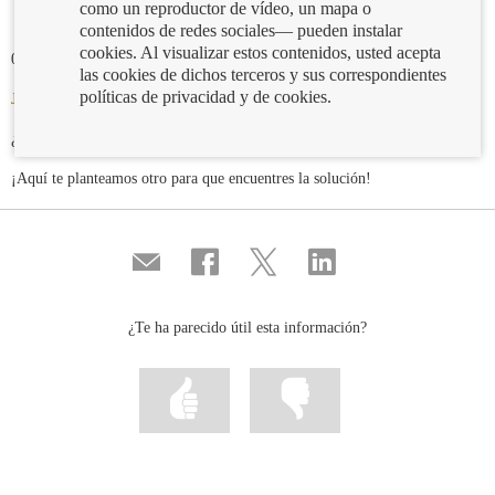
como un reproductor de vídeo, un mapa o
contenidos de redes sociales— pueden instalar
cookies. Al visualizar estos contenidos, usted acepta
09/08/2019
las cookies de dichos terceros y sus correspondientes
políticas de privacidad y de cookies.
Jeroglífico de la semana pasada
-
Solución
: Por descubierto
¿Lo adivinaste?
¡Aquí te planteamos otro para que encuentres la solución!
Compartir
Compartir
Compartir
Compartir
por
en
en
en
correo
...
...
...
Facebook
Twitter
Linkedin
¿Te ha parecido útil esta información?
Marcar
Marcar
la
la
información
información
como
como
útil
poco
útil