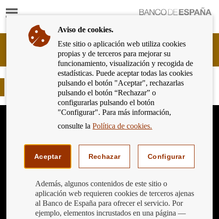
Mostrar
Ir
contenido
a
Aviso de cookies.
la
página
Este sitio o aplicación web utiliza cookies
Cliente
de
propias y de terceros para mejorar su
Bancario
inicio
funcionamiento, visualización y recogida de
del
del
estadísticas. Puede aceptar todas las cookies
Banco
Banco
pulsando el botón "Aceptar", rechazarlas
de
Jeroglíficos Financieros 2019 (3)
de
pulsando el botón “Rechazar” o
España
España
configurarlas pulsando el botón
Eurosistema,
"Configurar". Para más información,
ir
a
consulte la
Política de cookies.
inicio
Aceptar
Rechazar
Configurar
Además, algunos contenidos de este sitio o
aplicación web requieren cookies de terceros ajenas
al Banco de España para ofrecer el servicio. Por
ejemplo, elementos incrustados en una página —