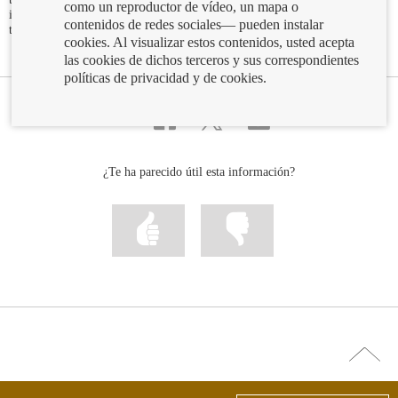
como un reproductor de vídeo, un mapa o
injustificadas para la entrega de fondos o la realización de los cambios de
contenidos de redes sociales— pueden instalar
titularidad que correspondan.
cookies. Al visualizar estos contenidos, usted acepta
las cookies de dichos terceros y sus correspondientes
políticas de privacidad y de cookies.
Compartir
Compartir
Compartir
Compartir
por
en
en
en
correo
...
...
...
Facebook
Twitter
Linkedin
¿Te ha parecido útil esta información?
Marcar
Marcar
la
la
información
información
como
como
útil
poco
útil
Ir
arriba