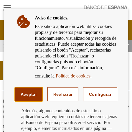
Mostrar
Ir
contenido
a
Aviso de cookies.
la
página
Este sitio o aplicación web utiliza cookies
Cliente
de
propias y de terceros para mejorar su
Bancario
inicio
funcionamiento, visualización y recogida de
del
del
estadísticas. Puede aceptar todas las cookies
Banco
Deber de diligencia en la tramitación de la testamentaría
Banco
pulsando el botón "Aceptar", rechazarlas
de
de
pulsando el botón “Rechazar” o
España
España
configurarlas pulsando el botón
Eurosistema,
Deber de diligencia en la tramitación
"Configurar". Para más información,
ir
de la testamentaría
a
consulte la
Política de cookies.
inicio
Aceptar
Rechazar
Configurar
El expediente de testamentaría no se podrá iniciar por las entidades de
crédito hasta que por parte de los interesados se haya firmado el documento
Además, algunos contenidos de este sitio o
de solicitud de tramitación de testamentaría y se presente toda la
aplicación web requieren cookies de terceros ajenas
documentación necesaria al respecto.
al Banco de España para ofrecer el servicio. Por
No existe un plazo determinado para la tramitación de los expedientes de
ejemplo, elementos incrustados en una página —
testamentaría. Si bien, por parte de las entidades no deben existir demoras